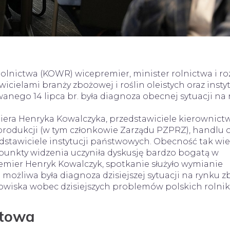
lnictwa (KOWR) wicepremier, minister rolnictwa i r
cielami branży zbożowej i roślin oleistych oraz instyt
ego 14 lipca br. była diagnoza obecnej sytuacji na 
iera Henryka Kowalczyka, przedstawiciele kierownict
 produkcji (w tym członkowie Zarządu PZPRZ), handlu 
zedstawiciele instytucji państwowych. Obecność tak wie
punkty widzenia uczyniła dyskusję bardzo bogatą w
remier Henryk Kowalczyk, spotkanie służyło wymianie
 możliwa była diagnoza dzisiejszej sytuacji na rynku zb
owiska wobec dzisiejszych problemów polskich rolni
ytowa