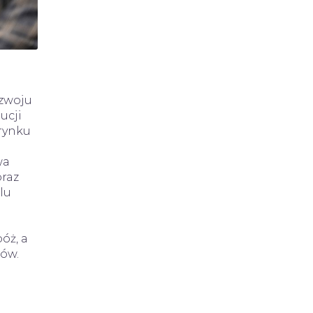
ozwoju
ucji
rynku
wa
oraz
lu
óż, a
ków.