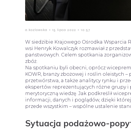
-
-
a.kozlowska
15 lipca 2022
10:57
W siedzibie Krajowego Ośrodka Wsparcia Ro
wsi Henryk Kowalczyk rozmawiał z przedstawi
państwowych. Celem spotkania zorganizowan
zbóż.
Na spotkaniu byli obecni, oprócz wiceprem
KOWR, branży zbożowej i roślin oleistych –
przetwórstwa, a także analitycy rynku i pr
ekspertów reprezentujących różne grupy i 
merytoryczną wiedzę. Jak podkreślił wicep
informacji, danych i poglądów, dzięki której
przede wszystkim – wspólne ustalenie stan
Sytuacja podażowo-pop