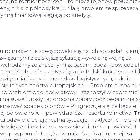
onalne rozbieżności cen – rolnicy z rejonów południo
ny, niż ci z północy kraju. Mają problem ze sprzedażą
ynną finansową, sięgają po kredyty.
 rolników nie zdecydowało się na ich sprzedaż, kieruj
związanymi z dzisiejszą sytuacją wywołaną wojną za
 wchodzimy ze znacznymi zapasami zbóż – powiedział
chodzi obecnie napływająca do Polski kukurydza z Uk
związania licznych przeszkód logistycznych, a do ich
się innych państw europejskich. – Problem eksportu 
u, to problem ogólnoświatowy – zaznaczył wicepremier
 na suszę i upały tegoroczne zbiory zbóż będą mniejsz
sować spadek plonów. – Prognozuje się, że będzie
 połowie roku – powiedział szef resortu rolnictwa.
Tr
ku odzwierciedlają realną sytuację – faktycznie Polska
 większe ilości zboża w czasie zbiorów – powiedział
twa przypomniał też, że 12 maja Komisja Europejska