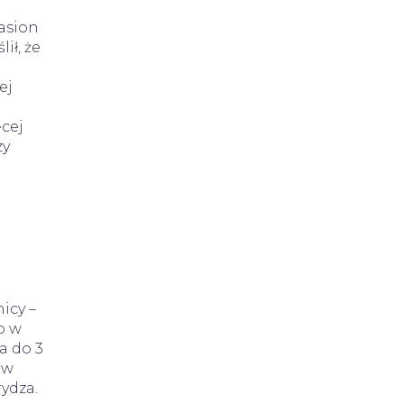
asion
ił, że
ej
ęcej
zy
icy –
o w
a do 3
 w
ydza.