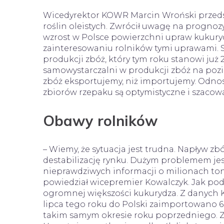
Wicedyrektor KOWR Marcin Wroński przeds
roślin oleistych. Zwrócił uwagę na prognoz
wzrost w Polsce powierzchni upraw kukuryd
zainteresowaniu rolników tymi uprawami. S
produkcji zbóż, który tym roku stanowi już 
samowystarczalni w produkcji zbóż na pozio
zbóż eksportujemy, niż importujemy. Odnoszą
zbiorów rzepaku są optymistyczne i szacowa
Obawy rolników
– Wiemy, że sytuacja jest trudna. Napływ z
destabilizację rynku. Dużym problemem je
nieprawdziwych informacji o milionach ton 
powiedział wicepremier Kowalczyk. Jak podkre
ogromnej większości kukurydza. Z danych Kr
lipca tego roku do Polski zaimportowano 684
takim samym okresie roku poprzedniego. 