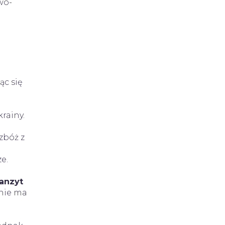
wo-
ąc się
rainy.
zbóż z
e.
anzyt
 nie ma