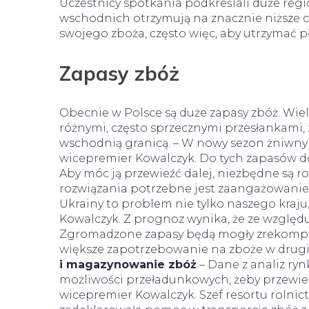
Uczestnicy spotkania podkreślali duże regi
wschodnich otrzymują na znacznie niższe ce
swojego zboża, często więc, aby utrzymać pł
Zapasy zbóż
Obecnie w Polsce są duże zapasy zbóż. Wielu
różnymi, często sprzecznymi przesłankami, 
wschodnią granicą. – W nowy sezon żniwny
wicepremier Kowalczyk. Do tych zapasów do
Aby móc ją przewieźć dalej, niezbędne są ro
rozwiązania potrzebne jest zaangażowanie 
Ukrainy to problem nie tylko naszego kraj
Kowalczyk. Z prognoz wynika, że ze względu
Zgromadzone zapasy będą mogły zrekompen
większe zapotrzebowanie na zboże w drugiej
i magazynowanie zbóż
– Dane z analiz ryn
możliwości przeładunkowych, żeby przewieźć
wicepremier Kowalczyk. Szef resortu rolnic