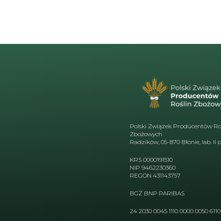
Polski Związek Producentów Ro
Zbożowych
Radzików, 05-870 Błonie, lab. II p
KRS 0000191510
NIP 9462230360
REGON 431143757
BGŻ BNP PARIBAS
24 2030 0045 1110 0000 0050 6110