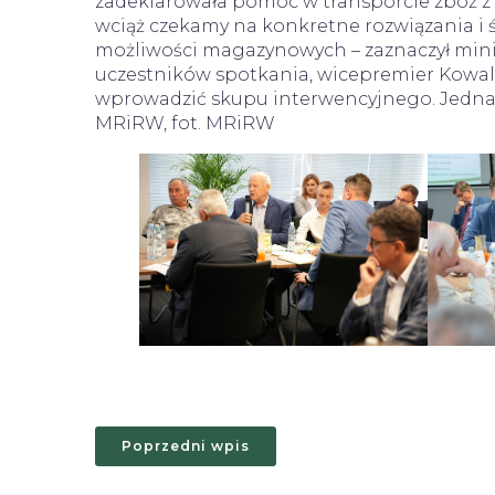
zadeklarowała pomoc w transporcie zbóż z U
wciąż czekamy na konkretne rozwiązania i śr
możliwości magazynowych – zaznaczył minis
uczestników spotkania, wicepremier Kowal
wprowadzić skupu interwencyjnego. Jednak 
MRiRW, fot. MRiRW
Poprzedni wpis