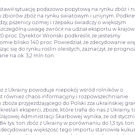
tawił sytuację podażowo-popytową na rynku zbóż i n
y zbiorów zbóż na rynku światowym i unijnym. Podkreśl
zy, pszenicy ozimej i rzepaku świadczy o większym
zczególną uwagę zwrócił na udział eksportu w krajow
20 proc. Dyrektor Wroński podkreślił, że jesteśmy
mie blisko 140 proc. Powiedział, że zdecydowanie wi
c się do rynku roślin oleistych, zaznaczył, że progno
ne na ok. 3,2 mln ton.
bóż z Ukrainy powoduje niepokój wśród rolników o
st również chaos informacyjny i rozpowszechnianie
zboża przyjeżdżającego do Polski zza ukraińskiej gran
ślali eksperci, zboże, które trafia do nas z Ukrainy, t
ajowej Administracji Skarbowej wynika, że od styczni
 tys. ton zbóż z Ukrainy w porównaniu do 1,3 tys. ton
Zdecydowaną większość tego importu stanowiła kukur