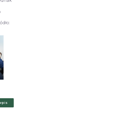
jednak
a
ódło:
wpis